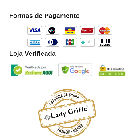
c
s
k
e
t
t
b
a
o
Formas de Pagamento
o
g
k
o
r
k
a
m
Loja Verificada