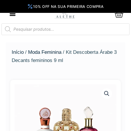
Ir
para
0
Car
o
conteúdo
Pesquisar
produtos
Início
/
Moda Feminina
/ Kit Descoberta Árabe 3
Decants femininos 9 ml