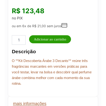
R$
123,48
no PIX
ou em 6x de
R$
21,00
sem juros
Kit
Adicionar ao carrinho
Descoberta
Árabe
Descrição
3
Decants
O **Kit Descoberta Árabe 3 Decants** reúne três
femininos
9
fragrâncias marcantes em versões práticas para
ml
você testar, levar na bolsa e descobrir qual perfume
quantidade
árabe combina melhor com cada momento da sua
rotina.
mais informações