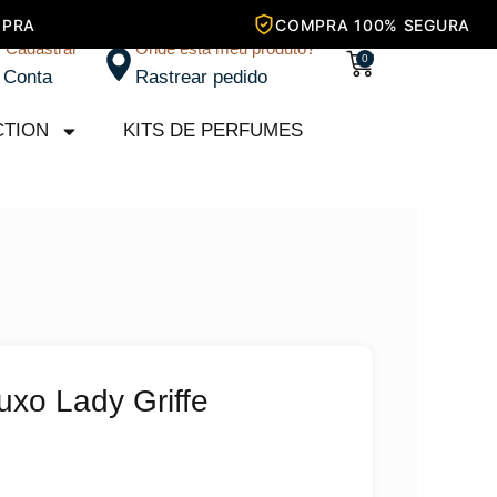
/ Cadastrar
Onde está meu produto?
Carrinho
0
 Conta
Rastrear pedido
CTION
KITS DE PERFUMES
uxo Lady Griffe