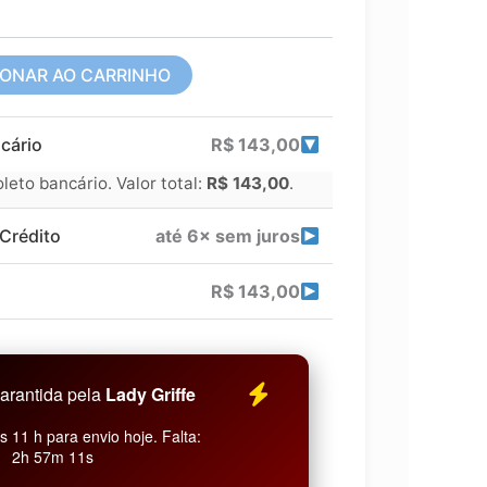
IONAR AO CARRINHO
cário
R$
143,00
eto bancário. Valor total:
R$
143,00
.
Crédito
até 6× sem juros
R$
143,00
arantida pela
Lady Griffe
 11 h para envio hoje. Falta:
2h 57m 10s