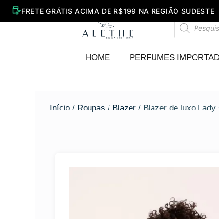
Ir
para
Pesquisar
o
produtos
conteúdo
HOME
PERFUMES IMPORTA
Início
/
Roupas
/
Blazer
/ Blazer de luxo Lady 