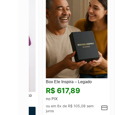
Box Ele Inspira – Legado
R$
617,89
Griffe Roxo
Vesti
no PIX
R$
1
ou em 6x de
R$
105,08
sem
juros
AR