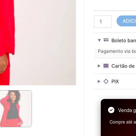
Vermelho
quantidade
ADIC
Boleto ban
Pagamento via bol
Cartão de 
PIX
Venda g
Compre até as