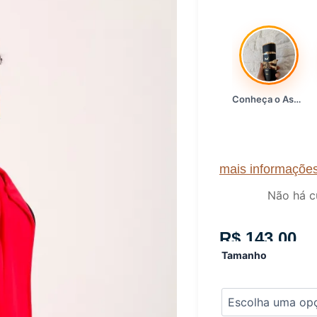
Conheça o Asad, da Lattafa…
mais informaçõe
Não há c
R$
143,00
Blazer
Tamanho
de
luxo
Lady
Griffe