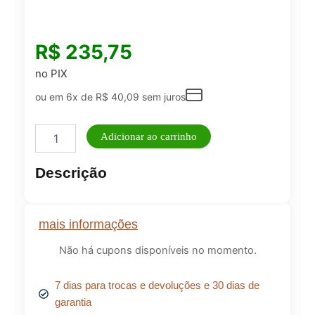
R$
235,75
no PIX
ou em 6x de
R$
40,09
sem juros
Aoé
Adicionar ao carrinho
Evolução
Omnilife
Descrição
–
Detox,
Energia
e
mais informações
Limpeza
do
Não há cupons disponíveis no momento.
Organismo
quantidade
7 dias para trocas e devoluções e 30 dias de
garantia