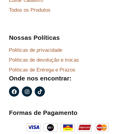
Editar cadastro
Todos os Produtos
Nossas Políticas
Politicas de privacidade
Politicas de devolução e trocas
Politicas de Entrega e Prazos
Onde nos encontrar:
F
I
T
a
n
i
c
s
k
e
t
t
b
a
o
Formas de Pagamento
o
g
k
o
r
k
a
m