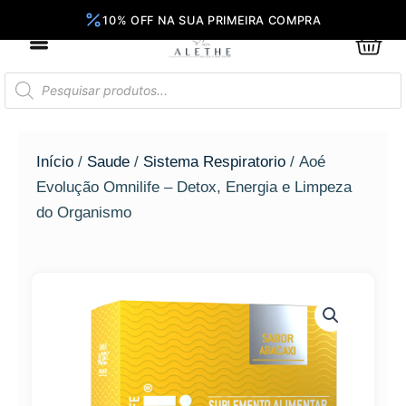
Ir
para
0
Car
o
conteúdo
Pesquisar
produtos
Início
/
Saude
/
Sistema Respiratorio
/ Aoé
Evolução Omnilife – Detox, Energia e Limpeza
do Organismo