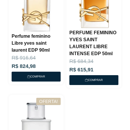
PERFUME FEMININO
Perfume feminino
YVES SAINT
Libre yves saint
LAURENT LIBRE
laurent EDP 90ml
INTENSE EDP 50ml
O
O
R$
916,64
O
O
R$
684,34
p
p
R$
824,98
p
p
R$
615,91
r
r
COMPRAR
r
r
COMPRAR
e
e
e
e
ç
ç
ç
ç
o
o
OFERTA!
o
o
a
o
a
o
t
r
t
r
u
i
u
i