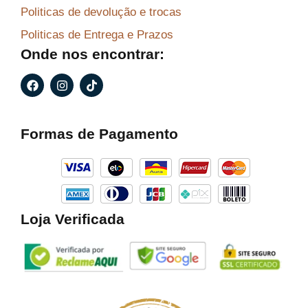
Politicas de devolução e trocas
Politicas de Entrega e Prazos
Onde nos encontrar:
F
I
T
a
n
i
c
s
k
e
t
t
b
a
o
Formas de Pagamento
o
g
k
o
r
k
a
m
Loja Verificada