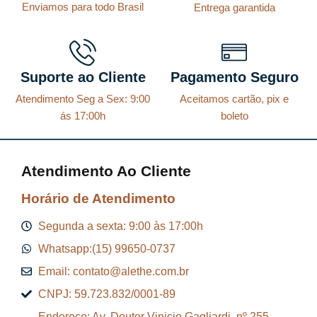
,
Enviamos para todo Brasil
u
i
Entrega garantida
6
3
a
g
4
4
l
i
.
.
é
n
Suporte ao Cliente
Pagamento Seguro
:
a
Atendimento Seg a Sex: 9:00
Aceitamos cartão, pix e
R
l
ás 17:00h
boleto
$
e
r
Atendimento Ao Cliente
4
a
2
:
Horário de Atendimento
7
R
Segunda a sexta: 9:00 às 17:00h
,
$
Whatsapp:(15) 99650-0737
7
Email: contato@alethe.com.br
7
4
CNPJ: 59.723.832/0001-89
.
7
5
Endereço: Av. Doutor Vinicio Gagliardi, nº 255 –