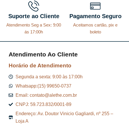
l
i
l
i
Suporte ao Cliente
Pagamento Seguro
é
n
é
n
:
a
:
a
Atendimento Seg a Sex: 9:00
Aceitamos cartão, pix e
ás 17:00h
boleto
R
l
R
l
$
e
$
e
r
r
Atendimento Ao Cliente
1
a
1
a
Horário de Atendimento
1
:
1
:
2
R
0
R
Segunda a sexta: 9:00 às 17:00h
,
$
,
$
Whatsapp:(15) 99650-0737
5
8
Email: contato@alethe.com.br
3
1
7
1
CNPJ: 59.723.832/0001-89
.
2
.
2
Endereço: Av. Doutor Vinicio Gagliardi, nº 255 –
5
3
Loja A
,
,