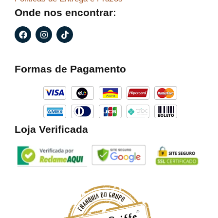
Onde nos encontrar:
F
I
T
a
n
i
c
s
k
e
t
t
b
a
o
Formas de Pagamento
o
g
k
o
r
k
a
m
Loja Verificada