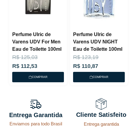
Perfume Ulric de
Perfume Ulric de
Varens UDV For Men
Varens UDV NIGHT
Eau de Toilette 100ml
Eau de Toilette 100ml
O
O
O
O
R$
125,03
R$
123,19
p
p
p
p
R$
112,53
R$
110,87
r
r
r
r
COMPRAR
COMPRAR
e
e
e
e
ç
ç
ç
ç
o
o
o
o
a
o
a
o
Cliente Satisfeito
Entrega Garantida
t
r
t
r
Enviamos para todo Brasil
Entrega garantida
u
i
u
i
a
g
a
g