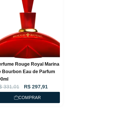
erfume Rouge Royal Marina
e Bourbon Eau de Parfum
00ml
O
O
$
331,01
R$
297,91
p
p
COMPRAR
r
r
e
e
ç
ç
o
o