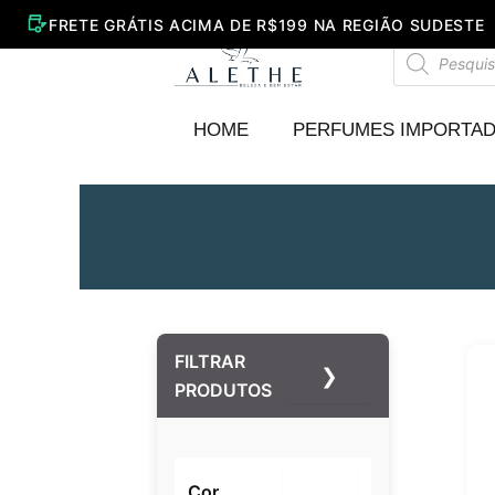
Ir
para
Pesquisar
o
produtos
conteúdo
HOME
PERFUMES IMPORTA
FILTRAR
❯
PRODUTOS
Cor
–