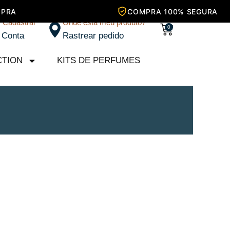
/ Cadastrar
Onde está meu produto?
Carrinho
0
 Conta
Rastrear pedido
CTION
KITS DE PERFUMES