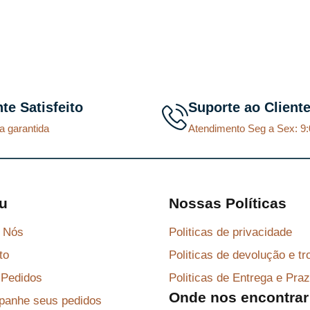
3
1
3
.
1
,
0
nte Satisfeito
Suporte ao Client
1
.
a garantida
Atendimento Seg a Sex: 9:
u
Nossas Políticas
 Nós
Politicas de privacidade
to
Politicas de devolução e tr
Pedidos
Politicas de Entrega e Pra
Onde nos encontrar
anhe seus pedidos