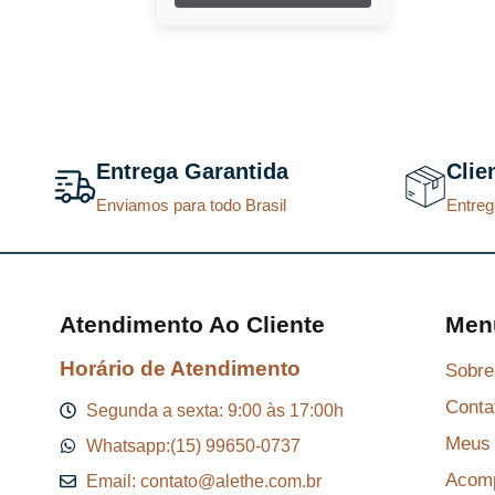
Brand Collection
Brand/ Dream/
King Colletion
Britney Spears
Bruna Tavares
Calvin Klein
Carolina Herrera
Catharine Hill
Entrega Garantida
Clie
Chanel
Enviamos para todo Brasil
Chloé
Entreg
Delina
Dior
Dolce & Gabbana
Dream Brand
Collection
Atendimento Ao Cliente
Men
Feels Mood
Ferrari
Horário de Atendimento
Sobre
Gabriela Sabatini
Giorgio Armani
Conta
Segunda a sexta: 9:00 às 17:00h
Givenchy
Meus 
Whatsapp:(15) 99650-0737
Gres
Jacques Bogart
Acomp
Email: contato@alethe.com.br
Jean Paul