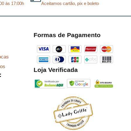
00 ás 17:00h
Aceitamos cartão, pix e boleto
i
l
n
é
a
:
l
R
Formas de Pagamento
e
$
r
a
1
ocas
:
1
zos
Loja Verificada
R
0
:
$
,
7
1
8
2
.
3
,