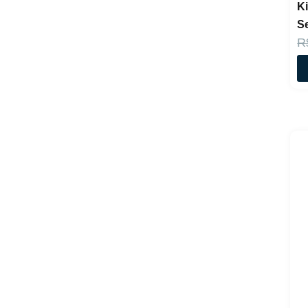
Ki
Joop
Se
King Brand
Collection
R
L’AVENTURE
La Rose
Lady Beauty
Lady Bella
Lady Griffe
Lancôme
LATAFFA
Latika
LEOPOLDINE
LONKOOM
Macrilan
MAISON
ALHAMBRA
Marina de
Bourbon
MELU
Mont'Anne
NN