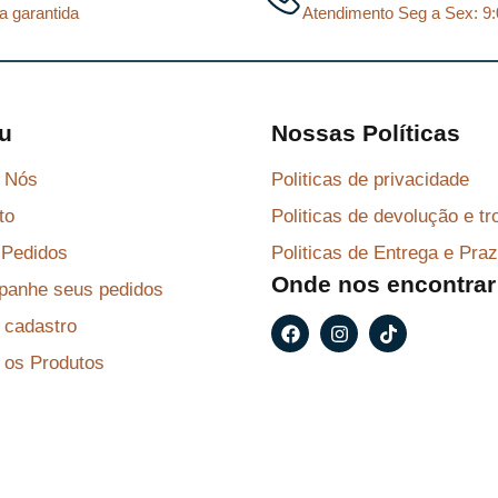
g
a
a garantida
Atendimento Seg a Sex: 9:
i
l
i
l
n
é
n
é
a
:
a
:
l
R
u
Nossas Políticas
l
R
e
$
e
$
 Nós
Politicas de privacidade
r
r
a
1
to
Politicas de devolução e tr
a
1
:
3
Pedidos
Politicas de Entrega e Pra
:
3
R
0
Onde nos encontrar
anhe seus pedidos
R
0
$
,
F
I
T
r cadastro
$
,
a
n
i
9
9
c
s
k
 os Produtos
1
4
e
t
t
1
4
b
a
o
4
.
o
g
k
4
.
o
r
5
k
a
5
,
m
,