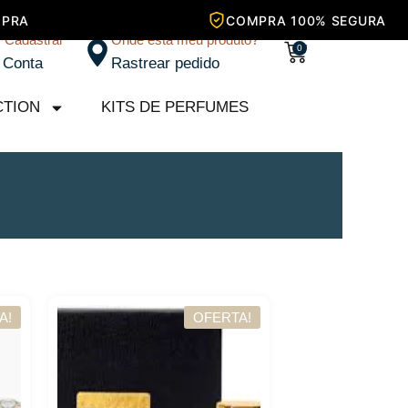
/ Cadastrar
Onde está meu produto?
Carrinho
0
 Conta
Rastrear pedido
CTION
KITS DE PERFUMES
A!
OFERTA!