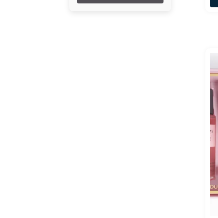
Brand Collection
Brand/ Dream/
King Colletion
Britney Spears
Bruna Tavares
Calvin Klein
Carolina Herrera
Catharine Hill
Chanel
Chloé
Delina
Dior
Dolce & Gabbana
Dream Brand
Collection
Feels Mood
Ferrari
Gabriela Sabatini
Giorgio Armani
Givenchy
Gres
Jacques Bogart
Jean Paul