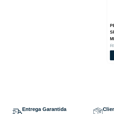
Omnilife
ORIENTICA
Paco Rabanne
Prada
Ralph Lauren
P
Ruby Rose
Ted Lapidus
S
Thierry Mugler
M
Ulric de Varens
R
Victoria's Secret
Victoria's
Secrets
Yigian
Yves Saint
Laurent
Entrega Garantida
Clie