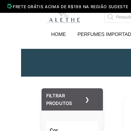
Ir
para
Pesquisar
o
produtos
conteúdo
HOME
PERFUMES IMPORTA
FILTRAR
❯
PRODUTOS
Cor
–