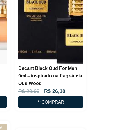
Decant Black Oud For Men
9ml – inspirado na fragrância
Oud Wood
O
O
R$
29,00
R$
26,10
p
p
COMPRAR
r
r
e
e
ç
ç
A!