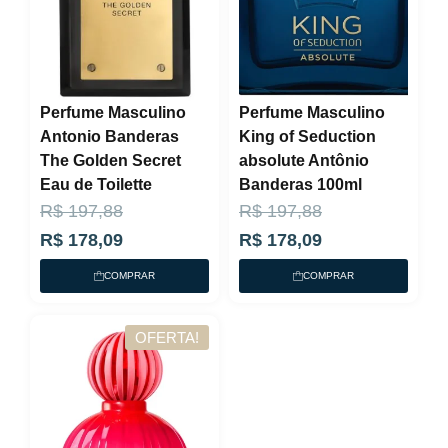
Perfume Masculino
Perfume Masculino
Antonio Banderas
King of Seduction
The Golden Secret
absolute Antônio
Eau de Toilette
Banderas 100ml
O
O
O
O
R$
197,88
R$
197,88
p
p
p
p
R$
178,09
R$
178,09
r
r
r
r
COMPRAR
COMPRAR
e
e
e
e
ç
ç
ç
ç
OFERTA!
o
o
o
o
a
o
a
o
t
r
t
r
u
i
u
i