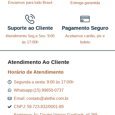
,
,
Enviamos para todo Brasil
Entrega garantida
u
i
8
8
a
g
8
8
l
i
.
.
Suporte ao Cliente
Pagamento Seguro
é
n
:
a
Atendimento Seg a Sex: 9:00
Aceitamos cartão, pix e
ás 17:00h
boleto
R
l
$
e
r
Atendimento Ao Cliente
2
a
Horário de Atendimento
0
:
7
R
Segunda a sexta: 9:00 às 17:00h
,
$
Whatsapp:(15) 99650-0737
7
Email: contato@alethe.com.br
7
2
CNPJ: 59.723.832/0001-89
.
3
Endereço: Av. Doutor Vinicio Gagliardi, nº 255 –