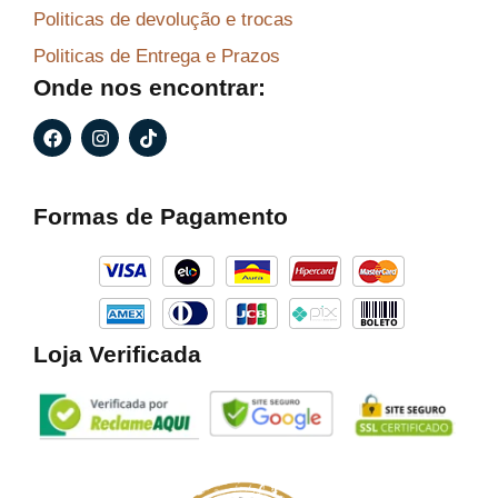
Politicas de devolução e trocas
Politicas de Entrega e Prazos
Onde nos encontrar:
F
I
T
a
n
i
c
s
k
e
t
t
b
a
o
Formas de Pagamento
o
g
k
o
r
k
a
m
Loja Verificada