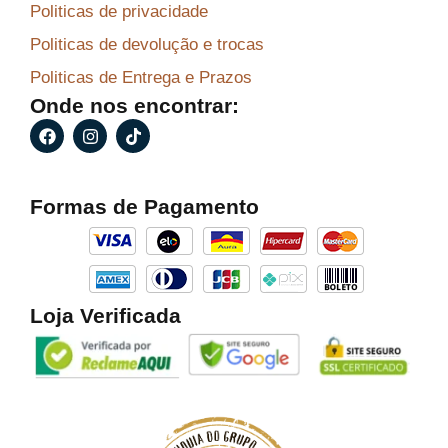
Politicas de privacidade
Politicas de devolução e trocas
Politicas de Entrega e Prazos
Onde nos encontrar:
F
I
T
a
n
i
c
s
k
e
t
t
b
a
o
Formas de Pagamento
o
g
k
o
r
k
a
m
Loja Verificada