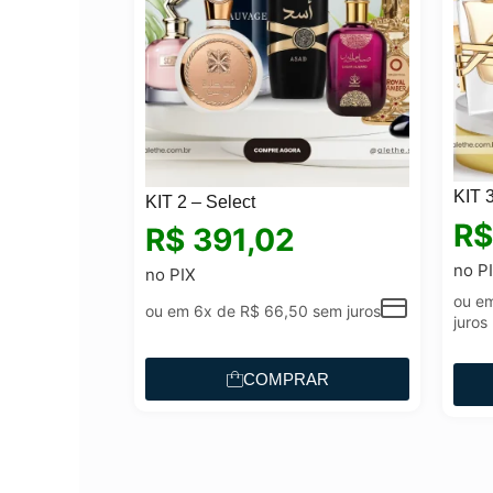
KIT 
KIT 2 – Select
R$
R$
391,02
no P
no PIX
ou e
ou em 6x de
R$
66,50
sem juros
juros
COMPRAR