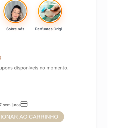
Sobre nós
Perfumes Originais
s
upons disponíveis no momento.
7
sem juros
CIONAR AO CARRINHO