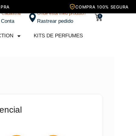
/ Cadastrar
Onde está meu produto?
Carrinho
0
 Conta
Rastrear pedido
CTION
KITS DE PERFUMES
encial