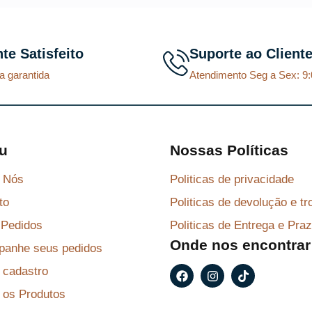
nte Satisfeito
Suporte ao Client
a garantida
Atendimento Seg a Sex: 9:
u
Nossas Políticas
 Nós
Politicas de privacidade
to
Politicas de devolução e tr
Pedidos
Politicas de Entrega e Pra
Onde nos encontrar
anhe seus pedidos
F
I
T
r cadastro
a
n
i
c
s
k
 os Produtos
e
t
t