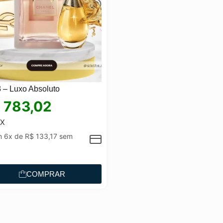
3 – Luxo Absoluto
783,02
IX
m 6x de
R$
133,17
sem
COMPRAR