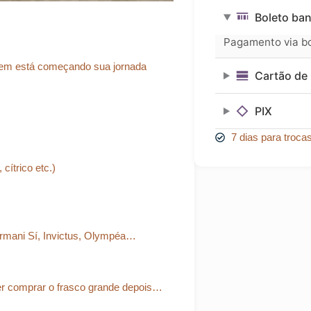
Essencial
Boleto ban
quantidade
Pagamento via bol
uem está começando sua jornada
Cartão de 
PIX
7 dias para troca
cítrico etc.)
 Armani Sí, Invictus, Olympéa…
er comprar o frasco grande depois…