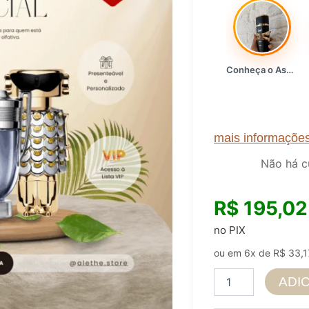
Conheça o Asad, da Lattafa…
mais informaçõe
Não há c
R$
195,02
no PIX
ou em 6x de
R$
33,1
Kit
ADI
1
-