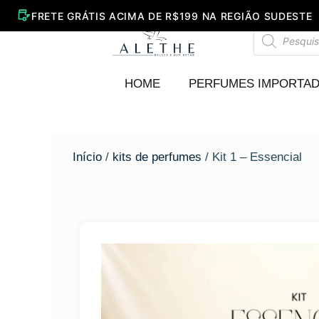
Ir
para
Pesquisar
o
produtos
conteúdo
HOME
PERFUMES IMPORTA
Início
/
kits de perfumes
/ Kit 1 – Essencial