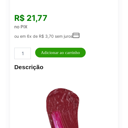
R$
21,77
no PIX
ou em 6x de
R$
3,70
sem juros
Batom
Adicionar ao carrinho
Líquido
Latika
Descrição
Lip
Matte
Rosa
Nº
03
quantidade