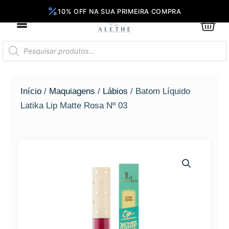
Ir
para
0
Car
o
conteúdo
Pesquisar
produtos
Início
/
Maquiagens
/
Lábios
/ Batom Líquido
Latika Lip Matte Rosa Nº 03