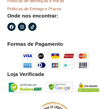
Politicas de devolução e trocas
Politicas de Entrega e Prazos
Onde nos encontrar:
F
I
T
a
n
i
c
s
k
e
t
t
b
a
o
Formas de Pagamento
o
g
k
o
r
k
a
m
Loja Verificada